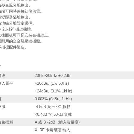
路麥克風分配輸出。
出端可同時連接幻像供電。
頻變壓器隔離輸出。
路地線分離設定選擇。
 2U-19" 機架機體。
及後面板可同樣安裝在機架上。
固耐用的全金屬壓鑄機體。
事指標配件製造。
格
響應
20Hz~20kHz ±0.2dB
輸入電平
+16dBu, (1% 50Hz)
+24dBu, (0.1% 1kHz)
度
0.003% (0dBu, 1kHz)
衰減
-4.5dB 於 600
Ω
負載
<0.4
dB 於 50kΩ 負載
短路損耗
A 或 B -2dB (輸入端量度)
XLRF 卡農母頭 輸入,