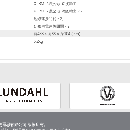
XLRM 卡農公頭 直接輸出,
XLRM 卡農公頭 隔離輸出
× 2
,
地線連接開關
× 2,
幻象供電連接開關
× 2
寬
483
×
高
88 ×
深
104 (mm)
5.2kg
6 熙邏思有限公司 版權所有。