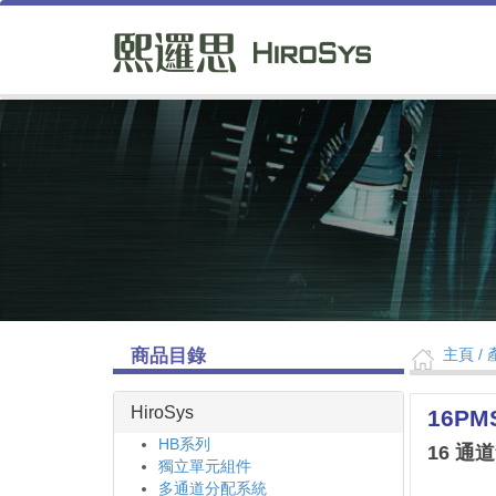
商品目錄
主頁
/ 
HiroSys
16PM
HB系列
16 
獨立單元組件
多通道分配系統