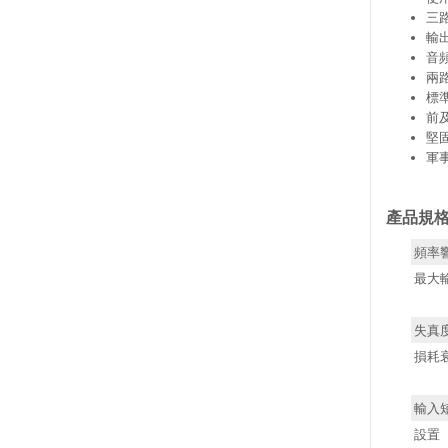
三
輸
音
兩
標準
前
堅
軍
產品規
頻率
最大
失真
損耗
輸入
設置