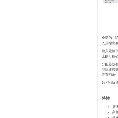
全新的 1
入及輸出
輸入電路
上的可控
分配器設有
地線連接開
設有幻象
16PMS
特性
廣
高
使