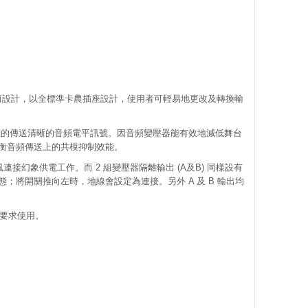
作而設計，以全標準卡農插座設計，使用者可輕易地更改及轉換輸
離的傳送清晰的音頻電平訊號。因音頻變壓器能有效地減低舞台
衡音頻傳送上的共模抑制效能。
連接幻象供電工作。而 2 組變壓器隔離輸出 (A及B) 同樣設有
將開關推向左時，地線會設定為連接。另外 A 及 B 輸出均
的要求使用。