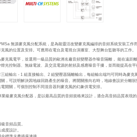
6PMSa 無源麥克風分配系統，是為能靈活改變麥克風編排的音頻系統安裝工
麥克風的位置及安排。可應用在電台及電視台演播室、大型舞台監聽等的工作。
為麥克風電平，並選用一級品質的歐洲名廠音頻變壓器作噪音隔離， 能在遠距
矽燈光控制器、無線電波、及交流電源的射頻及感應噪音干擾，並而能提高在平
三組輸出 - 1 組直接輸出、2 組變壓器隔離輸出，每組輸出端均可同時為麥克風
關，可説明解決因地線回路產生的噪音。將開關推向右時，地線會設於分離狀態；
供電開關，可個別控制不同混音器到麥克風的幻象供電安排。
a 專業級麥克風分配器，是以最高品質的音頻規格來設計，適合高音頻品質表現
播級音頻品質。
集成度設計。
用全標準卡農插座連接。